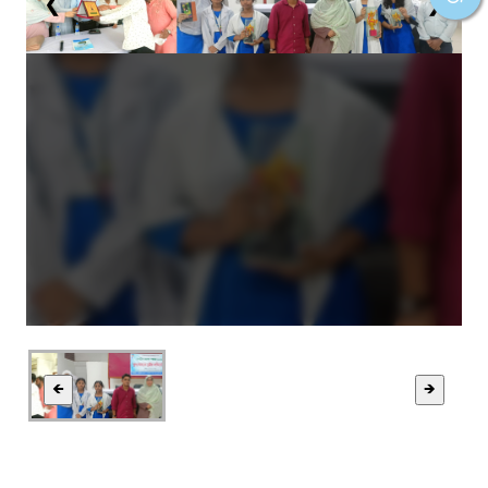
❮
❯
🡸
🡺