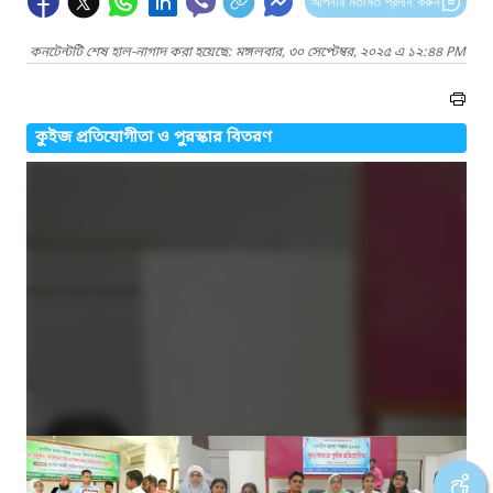
আপনার মতামত প্রদান করুন
কনটেন্টটি শেষ হাল-নাগাদ করা হয়েছে: মঙ্গলবার, ৩০ সেপ্টেম্বর, ২০২৫ এ ১২:৪৪ PM
কুইজ প্রতিযোগীতা ও পুরস্কার বিতরণ