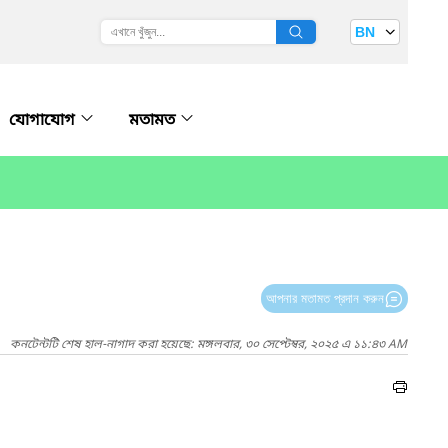
BN
যোগাযোগ
মতামত
আপনার মতামত প্রদান করুন
কনটেন্টটি শেষ হাল-নাগাদ করা হয়েছে: মঙ্গলবার, ৩০ সেপ্টেম্বর, ২০২৫ এ ১১:৪৩ AM