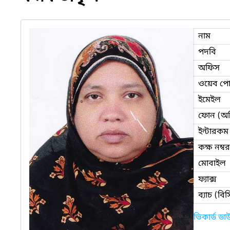
নাম
পদবি
অফিস
ওয়েব পোর
ইমেইল
ফোন (অ
ইন্টারকম
কক্ষ নম্বর
মোবাইল
ফ্যাক্স
ব্যাচ (ব
ভিকার্ড ড