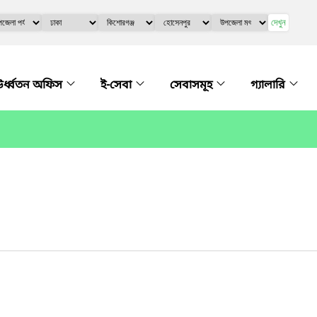
দেখুন
র্ধ্বতন অফিস
ই-সেবা
সেবাসমূহ
গ্যালারি