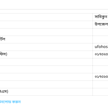
সাবিকুন
উপজেলা ম
্টল
ufohos
ফিস)
০১৭৩২৩
০১৭৩২৩
িসিএস)
াউনলোড করুন