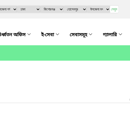
দেখুন
র্ধ্বতন অফিস
ই-সেবা
সেবাসমূহ
গ্যালারি