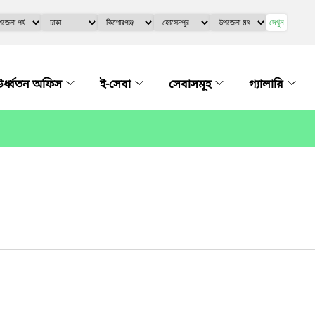
দেখুন
র্ধ্বতন অফিস
ই-সেবা
সেবাসমূহ
গ্যালারি